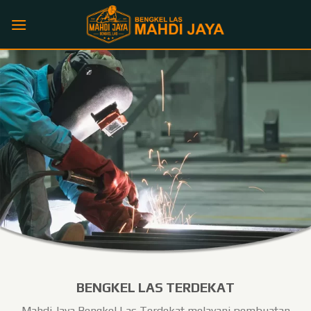
Skip
to
content
BENGKEL LAS TERDEKAT
Mahdi Jaya Bengkel Las Terdekat melayani pembuatan