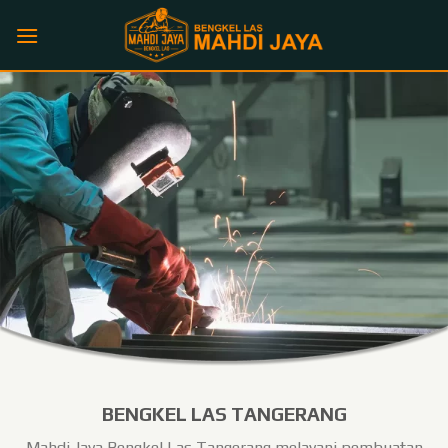
Skip
to
content
BENGKEL LAS TANGERANG
Mahdi Jaya Bengkel Las Tangerang melayani pembuatan